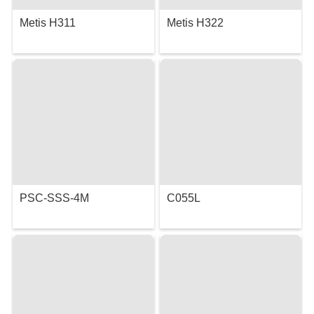
Metis H311
Metis H322
PSC-SSS-4M
C055L