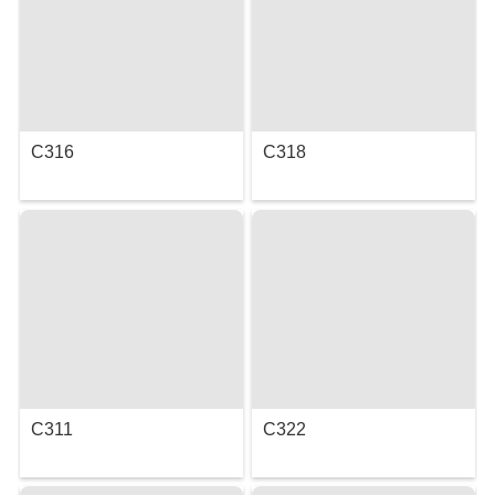
C316
C318
C311
C322