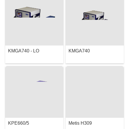
KMGA740 - LO
KMGA740
KPE660/5
Metis H309