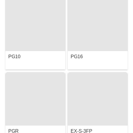
PG10
PG16
PGR
EX-S-3FP