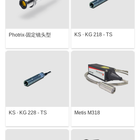
KS ∙ KG 218 - TS
Photrix-固定镜头型
KS ∙ KG 228 - TS
Metis M318