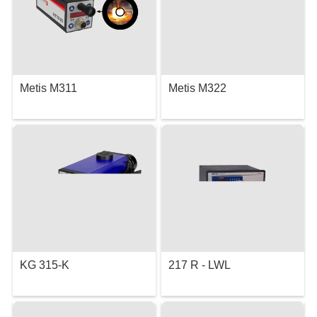
Metis M311
Metis M322
KG 315-K
217 R - LWL