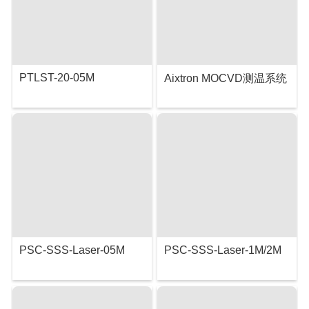
PTLST-20-05M
Aixtron MOCVD测温系统
PSC-SSS-Laser-05M
PSC-SSS-Laser-1M/2M