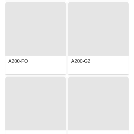
A200-FO
A200-G2